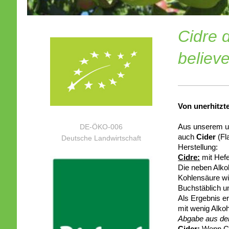
Cidre d
believ
Von unerhitzt
Aus unserem un
DE-ÖKO-006
auch
Cider
(Fl
Deutsche Landwirtschaft
Herstellung:
Cidre:
mit Hefe
Die neben Alko
Kohlensäure wi
Buchstäblich un
Als Ergebnis er
mit wenig Alko
Abgabe aus dem
Cider:
Wenn Cid