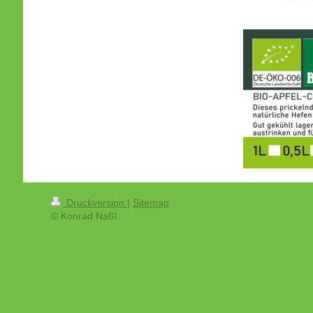
Druckversion
|
Sitemap
© Konrad Naßl